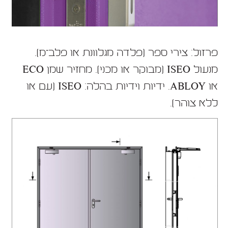
פרזול: צירי ספר (פלדה מגלוונת או פלב"מ).
מנעול ISEO (מבוקר או מכני). מחזיר שמן ECO
או ABLOY. ידיות וידיות בהלה: ISEO (עם או
ללא צוהר).