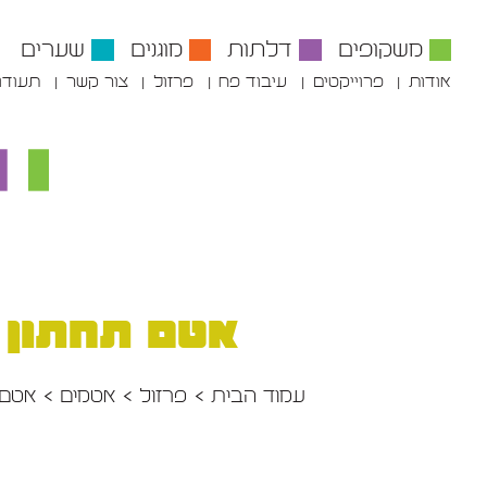
משקופים
דלתות
מוגנים
שערים
אודות
פרוייקטים
עיבוד פח
פרזול
צור קשר
תעודו
אטם תחתון
עמוד הבית
פרזול
אטמים
אטם 