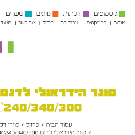
משקופים
דלתות
מוגנים
שערים
אודות
פרוייקטים
עיבוד פח
פרזול
צור קשר
תעודו
C240/340/300
עמוד הבית
פרזול
סוגרי דל
סוגר הידראולי לדגם ABLOY DC240/340/300