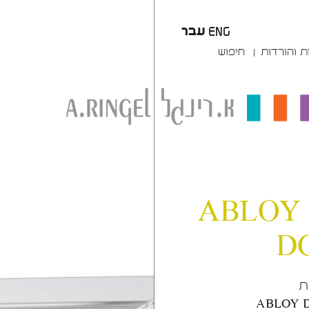
עבר
ENG
ת והורדות
חיפוש
סוגר הידראולי לדגם ABLOY
D
ת